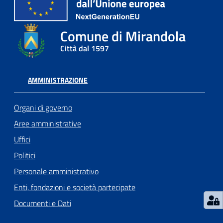
l
l
Comune di Mirandola
a
Città dal 1597
Tutti
gli
AMMINISTRAZIONE
argomenti
Organi di governo
Aree amministrative
Seguici
Uffici
su
Politici
Personale amministrativo
Enti, fondazioni e società partecipate
Documenti e Dati