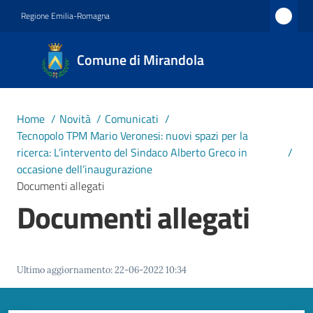
Vai al contenuto
Vai alla navigazione
Vai al footer
Regione Emilia-Romagna
Comune
Comune di Mirandola
di
Mirandola
Città dal
Home
/
Novità
/
Comunicati
/
1597
Tecnopolo TPM Mario Veronesi: nuovi spazi per la
ricerca: L’intervento del Sindaco Alberto Greco in
/
occasione dell’inaugurazione
Amministrazione
Documenti allegati
Documenti allegati
Novità
Menu selezionato
Servizi
Ultimo aggiornamento
:
22-06-2022 10:34
Vivere