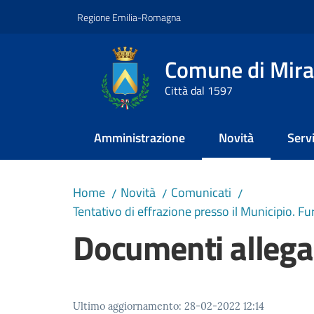
Vai al contenuto
Vai alla navigazione
Vai al footer
Regione Emilia-Romagna
Comune di Mira
Città dal 1597
Amministrazione
Novità
Servi
Menu selezionato
Home
Novità
Comunicati
/
/
/
Tentativo di effrazione presso il Municipio. Fu
Documenti allega
Ultimo aggiornamento
:
28-02-2022 12:14