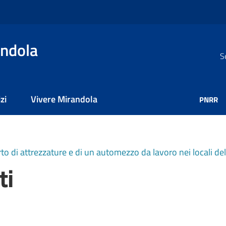
ndola
S
zi
Vivere Mirandola
PNRR
rto di attrezzature e di un automezzo da lavoro nei locali de
ti