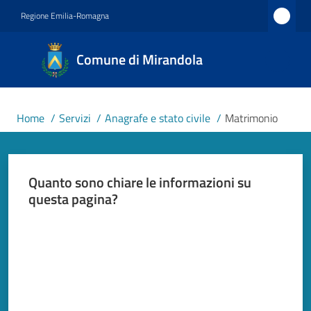
Vai al contenuto
Vai alla navigazione
Vai al footer
Regione Emilia-Romagna
Comune
Comune di Mirandola
di
Mirandola
Città dal
Home
/
Servizi
/
Anagrafe e stato civile
/
Matrimonio
1597
Quanto sono chiare le informazioni su
Amministrazione
questa pagina?
Novità
Valuta da 1 a 5 stelle
Servizi
Menu selezionato
Vivere