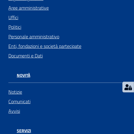
l
Aree amministrative
l
Uffici
a
Politici
Personale amministrativo
Tutti
gli
Enti, fondazioni e società partecipate
argomenti
Documenti e Dati
NOVITÀ
Seguici
su
Notizie
Comunicati
Avvisi
SERVIZI